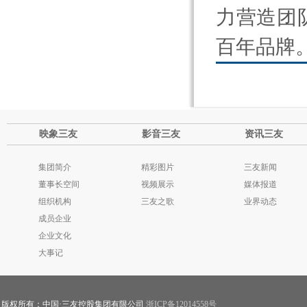
力营造团
百年品牌
映象三友
影音三友
资讯三友
集团简介
精彩图片
三友新闻
董事长空间
视频展示
媒体报道
组织机构
三友之歌
业界动态
成员企业
企业文化
大事记
版权所有：中国·三友控股集团有限公司
浙ICP备12014558号