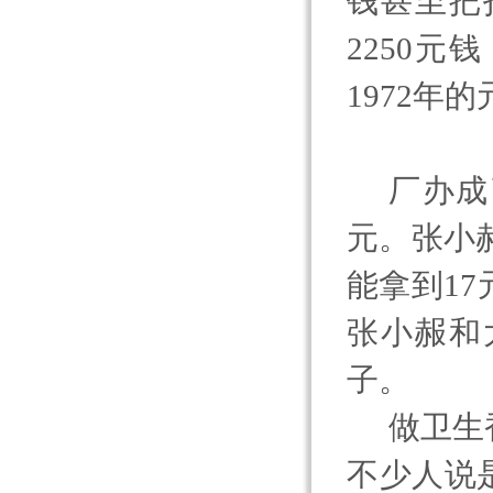
钱甚至把
2250
元钱
1972
年的
厂办成
元。张小
能拿到
17
张小赧和
子。
做卫生
不少人说