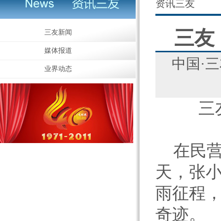
资讯三友
三友
三友新闻
媒体报道
中国·
业界动态
三
在民营
天，张小
雨征程
奇迹。