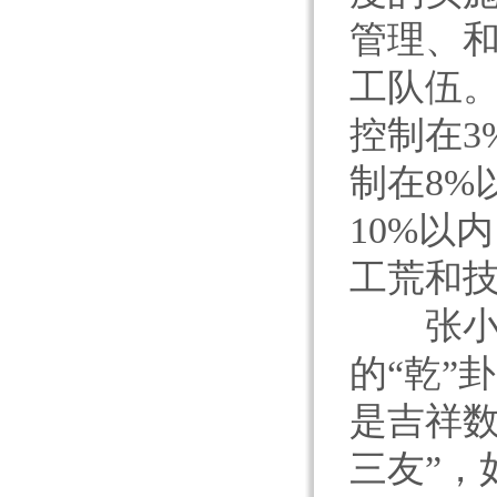
管理、
工队伍。
控制在3
制在8%
10%以
工荒和
张小赧
的“乾”
是吉祥数
三友”，