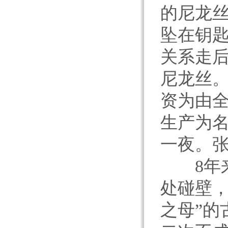
的尼龙
坠在钥
关系走
尼龙丝。
资为由
生产为
一夜。
8年来
处碰壁，
之母”的