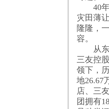
40年
灾田薄让
隆隆，
容。
从东海
三友控
领下，历
地26.
店、三
团拥有1