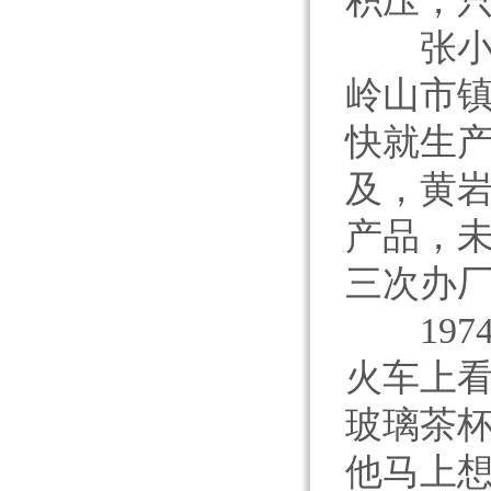
积压，
张小赧
岭山市
快就生
及，黄
产品，
三次办
197
火车上
玻璃茶
他马上