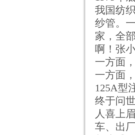
我国纺
纱管。
家，全
啊！张
一方面
一方面
125A
终于问
人喜上眉
车、出